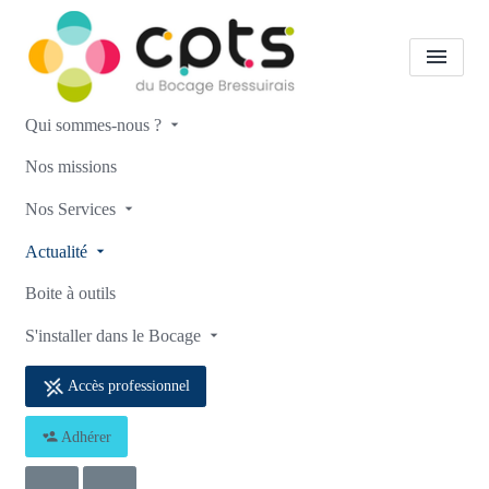
Qui sommes-nous ?
Notre actualité
Activité
Nos missions
Physique Adaptée à destination
Nos Services
des personnes atteintes de la
Actualité
maladie de Parkinson
Boite à outils
Accueil
Notre actualité
Notre actualité
S'installer dans le Bocage
Activité Physique Adaptée à destination des personnes atteintes de la
maladie de Parkinson
Accès professionnel
Adhérer